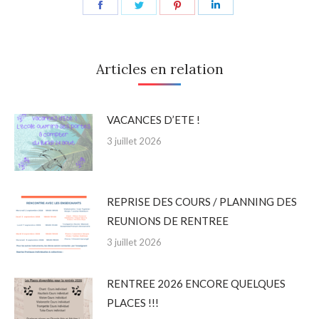
Share
Share
Share
Share
on
on
on
on
Facebook
Twitter
Pinterest
LinkedIn
Articles en relation
VACANCES D’ETE !
3 juillet 2026
REPRISE DES COURS / PLANNING DES
REUNIONS DE RENTREE
3 juillet 2026
RENTREE 2026 ENCORE QUELQUES
PLACES !!!