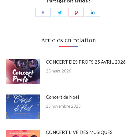
Partagez cet article !
Share
Share
Share
Share
on
on
on
on
Facebook
Twitter
Pinterest
LinkedIn
Articles en relation
CONCERT DES PROFS 25 AVRIL 2026
25 mars 2026
Concert de Noël
25 novembre 2025
CONCERT LIVE DES MUSIQUES