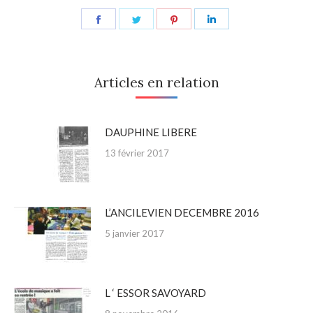
Share
Share
Share
Share
on
on
on
on
Facebook
Twitter
Pinterest
LinkedIn
Articles en relation
DAUPHINE LIBERE
13 février 2017
L’ANCILEVIEN DECEMBRE 2016
5 janvier 2017
L ‘ ESSOR SAVOYARD