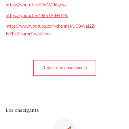
https://youtu.be/YKwW1kjgews
,
https://youtu.be/1J85TFiN4YM
,
https://www.youtube.com/channel/UC0vyal2Z-
IvYha0inurmY-w/videos
Retour aux enseignants
Les enseigants