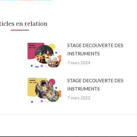
n
on
on
on
acebook
Twitter
Pinterest
LinkedIn
ticles en relation
STAGE DECOUVERTE DES
INSTRUMENTS
7 mars 2024
STAGE DECOUVERTE DES
INSTRUMENTS
7 mars 2022