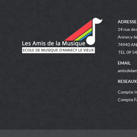
ADRESSE
14 rue de
Annecy-le
74940 A
TEL 09 54
EMAIL
amisdelam
RESEAUX
Compte In
Compte Fa