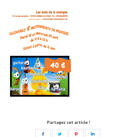
Partagez cet article !
Share
Share
Share
Share