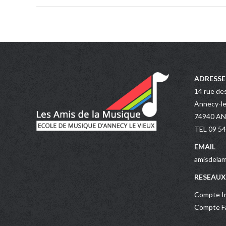
ADRESSE
14 rue de
Annecy-le
74940 A
TEL 09 54
EMAIL
amisdelam
RESEAUX
Compte In
Compte Fa