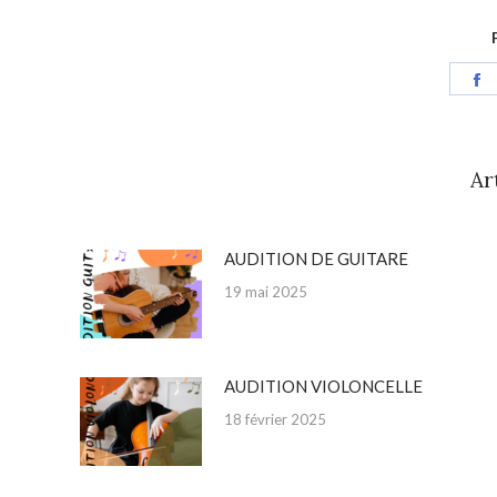
S
o
F
Ar
AUDITION DE GUITARE
19 mai 2025
AUDITION VIOLONCELLE
18 février 2025