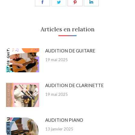
Share
Share
Share
Share
on
on
on
on
Facebook
Twitter
Pinterest
LinkedIn
Articles en relation
AUDITION DE GUITARE
19 mai 2025
AUDITION DE CLARINETTE
19 mai 2025
AUDITION PIANO
13 janvier 2025