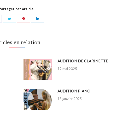
Partagez cet article !
hare
Share
Share
Share
n
on
on
on
acebook
Twitter
Pinterest
LinkedIn
ticles en relation
AUDITION DE CLARINETTE
19 mai 2025
AUDITION PIANO
13 janvier 2025