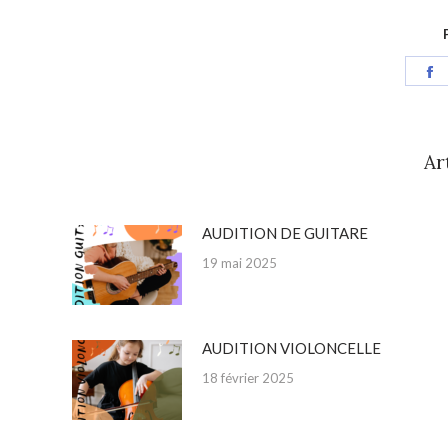
S
o
F
Ar
AUDITION DE GUITARE
19 mai 2025
AUDITION VIOLONCELLE
18 février 2025