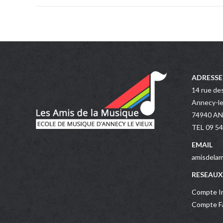
ADRESSE
14 rue de
Annecy-le
74940 A
TEL 09 54
EMAIL
amisdelam
RESEAUX
Compte In
Compte Fa