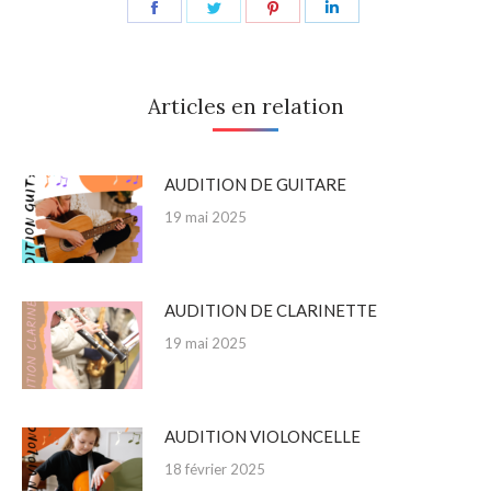
Share
Share
Share
Share
on
on
on
on
Facebook
Twitter
Pinterest
LinkedIn
Articles en relation
AUDITION DE GUITARE
19 mai 2025
AUDITION DE CLARINETTE
19 mai 2025
AUDITION VIOLONCELLE
18 février 2025