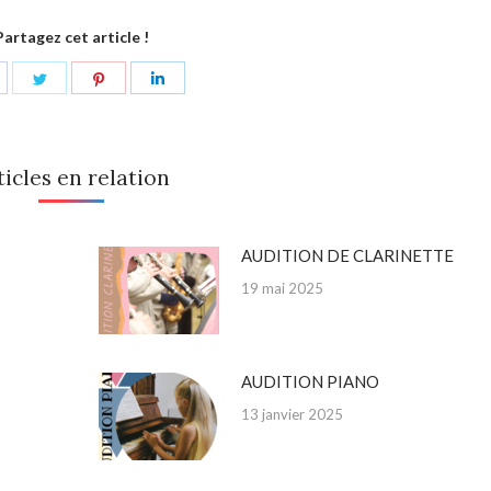
Partagez cet article !
hare
Share
Share
Share
n
on
on
on
acebook
Twitter
Pinterest
LinkedIn
ticles en relation
AUDITION DE CLARINETTE
19 mai 2025
AUDITION PIANO
13 janvier 2025