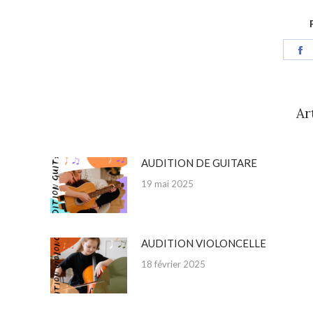
S
o
F
Ar
AUDITION DE GUITARE
19 mai 2025
AUDITION VIOLONCELLE
18 février 2025