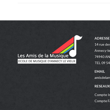
ADRESSE
14 rue de
Annecy-le
74940 A
TEL 09 54
EMAIL
amisdelam
RESEAUX
Compte In
Compte Fa